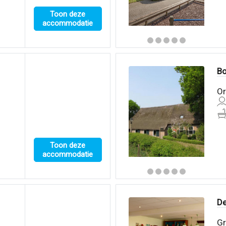
Toon deze
accommodatie
Bo
Or
Toon deze
accommodatie
De
Gr