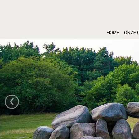
HOME
ONZE 
‹