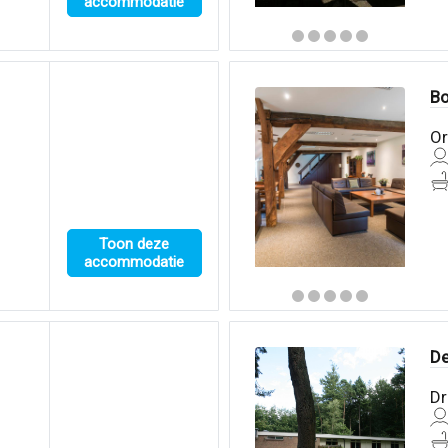
accommodatie
Bo
Or
Toon deze
accommodatie
D
Dr