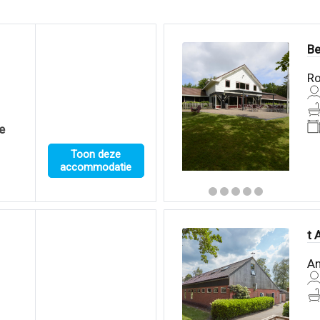
Be
Ro
e
Toon deze
accommodatie
t 
An