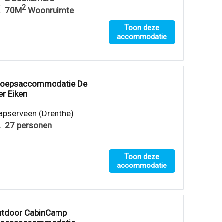
2
70M
Woonruimte
Toon deze
accommodatie
roepsaccommodatie De
er Eiken
pserveen (Drenthe)
27 personen
Toon deze
accommodatie
tdoor CabinCamp