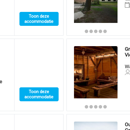
Toon deze
accommodatie
G
Vi
Wa
e
Toon deze
accommodatie
Ou