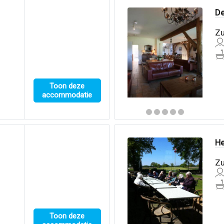
De
Zu
Toon deze
accommodatie
He
Zu
Toon deze