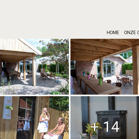
HOME
ONZE 
+ 14