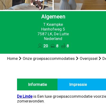
Algemeen
T Keampke
Hanhofweg 5
7587 LK, De Lutte
Nederland
20
8
8
Home
Onze groepsaccommodaties
Overijssel
D
Informatie
Impressie
De Linde
is Een luxe groepsaccommodatie voorzien 
zomeravonden.