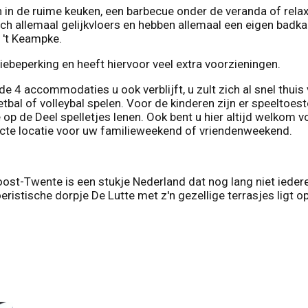
n in de ruime keuken, een barbecue onder de veranda of rela
ch allemaal gelijkvloers en hebben allemaal een eigen badkam
 't Keampke.
ebeperking en heeft hiervoor veel extra voorzieningen.
e 4 accommodaties u ook verblijft, u zult zich al snel thuis 
etbal of volleybal spelen. Voor de kinderen zijn er speeltoest
ie op de Deel spelletjes lenen. Ook bent u hier altijd welko
fecte locatie voor uw familieweekend of vriendenweekend.
ost-Twente is een stukje Nederland dat nog lang niet ieder
ristische dorpje De Lutte met z'n gezellige terrasjes ligt o