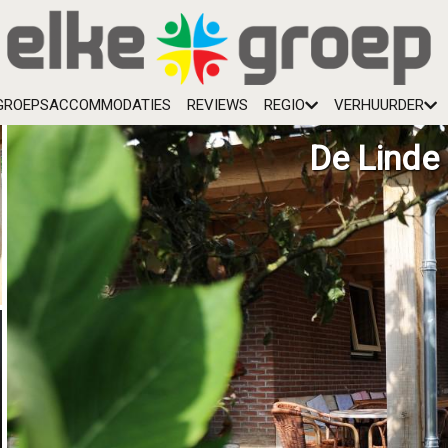
GROEPSACCOMMODATIES
REVIEWS
REGIO
VERHUURDER
De Linde 