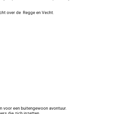
tocht over de Regge en Vecht.
gen voor een buitengewoon avontuur.
gers die zich inzetten.