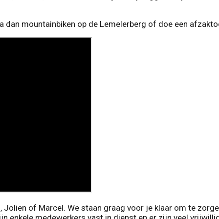
n? Ga dan mountainbiken op de Lemelerberg of doe een afzak
id, Jolien of Marcel. We staan graag voor je klaar om te zor
jn enkele medewerkers vast in dienst en er zijn veel vrijwilli