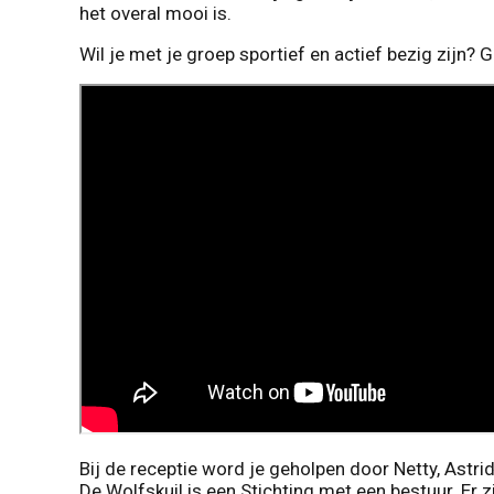
het overal mooi is.
Wil je met je groep sportief en actief bezig zij
Bij de receptie word je geholpen door Netty, Astr
De Wolfskuil is een Stichting met een bestuur. Er zi