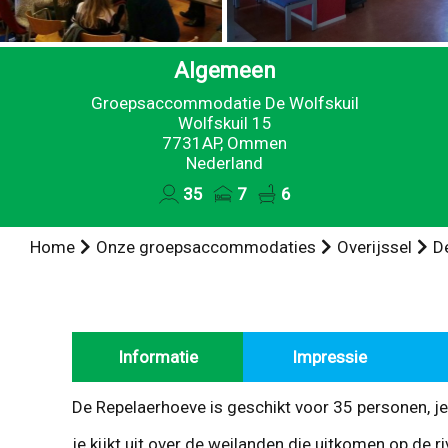
Algemeen
Groepsaccommodatie De Wolfskuil
Wolfskuil 15
7731AP, Ommen
Nederland
35
7
6
Home
Onze groepsaccommodaties
Overijssel
D
Informatie
Impressie
De Repelaerhoeve is geschikt voor 35 personen, je 
je kijkt uit over de weilanden die uitkomen op de