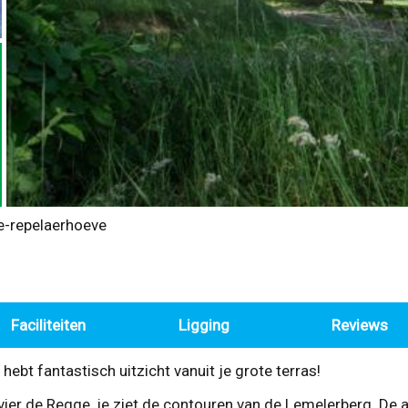
e-repelaerhoeve
Faciliteiten
Ligging
Reviews
hebt fantastisch uitzicht vanuit je grote terras!
 rivier de Regge, je ziet de contouren van de Lemelerberg. D