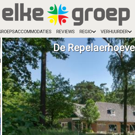
GROEPSACCOMMODATIES
REVIEWS
REGIO
VERHUURDER
De Repelaerhoeve