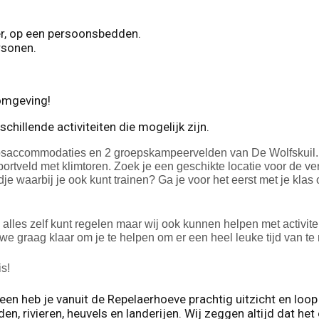
r, op een persoonsbedden.
rsonen.
 omgeving!
hillende activiteiten die mogelijk zijn.
epsaccommodaties en 2 groepskampeervelden van De Wolfskuil. M
sportveld met klimtoren. Zoek je een geschikte locatie voor de v
dje waarbij je ook kunt trainen? Ga je voor het eerst met je k
 alles zelf kunt regelen maar wij ook kunnen helpen met activit
 we graag klaar om je te helpen om er een heel leuke tijd van t
s!
alleen heb je vanuit de Repelaerhoeve prachtig uitzicht en lo
nden, rivieren, heuvels en landerijen. Wij zeggen altijd dat h