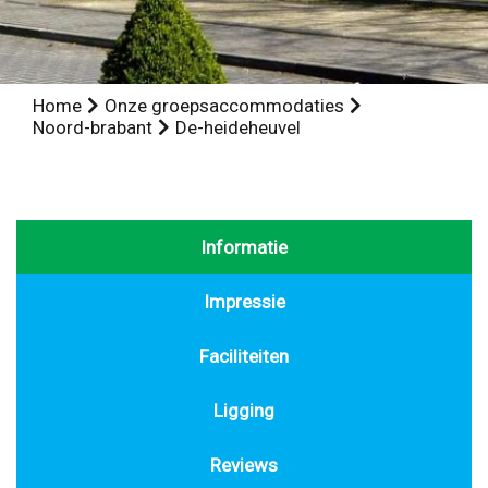
Home
Onze groepsaccommodaties
Noord-brabant
De-heideheuvel
Informatie
Impressie
Faciliteiten
Ligging
Reviews