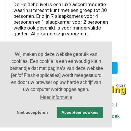
De Heideheuvel is een luxe accommodatie
waarin u terecht kunt met een groep tot 30
personen. Er zijn 7 slaapkamers voor 4
personen en 1 slaapkamer voor 2 personen
welke ook geschikt is voor mindervalide
gasten. Alle kamers zijn voorzien ...
Wij maken op deze website gebruik van
2
30
8
2
100M
cookies. Een cookie is een eenvoudig klein
Toon deze accommodatie
bestandje dat met pagina’s van deze website
[en/of Flash-applicaties] wordt meegestuurd
en door uw browser op uw harde schrijf van
uw computer wordt opgeslagen.
Meer informatie
Partners
|
Algemene Voorwaarden
|
Sitemap
|
Contact
Niet accepteren
Accepteer cookies
| © Groepsaccommodaties in Nederland - Boek
rechtstreeks bij de eigenaar 2026