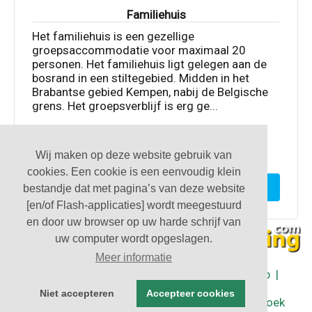
Familiehuis
Het familiehuis is een gezellige
groepsaccommodatie voor maximaal 20
personen. Het familiehuis ligt gelegen aan de
bosrand in een stiltegebied. Midden in het
Brabantse gebied Kempen, nabij de Belgische
grens. Het groepsverblijf is erg ge...
Wij maken op deze website gebruik van
20
9
3
cookies. Een cookie is een eenvoudig klein
Toon deze accommodatie
bestandje dat met pagina’s van deze website
[en/of Flash-applicaties] wordt meegestuurd
en door uw browser op uw harde schrijf van
uw computer wordt opgeslagen.
Meer informatie
Partners
|
Algemene Voorwaarden
|
Sitemap
|
Contact
Niet accepteren
Accepteer cookies
| © Groepsaccommodaties in Nederland - Boek