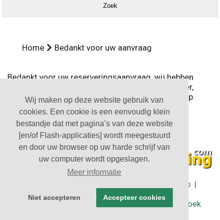
Home
Bedankt voor uw aanvraag
Bedankt voor uw reserveringsaanvraag, wij hebben
deze doorgestuurd naar de accommodatiehouder,
deze neemt zo spoedig mogelijk contact met u op.
Wij maken op deze website gebruik van
cookies. Een cookie is een eenvoudig klein
bestandje dat met pagina’s van deze website
[en/of Flash-applicaties] wordt meegestuurd
en door uw browser op uw harde schrijf van
uw computer wordt opgeslagen.
Meer informatie
Partners
|
Algemene Voorwaarden
|
Sitemap
|
Contact
Niet accepteren
Accepteer cookies
| © Groepsaccommodaties in Nederland - Boek
rechtstreeks bij de eigenaar 2026